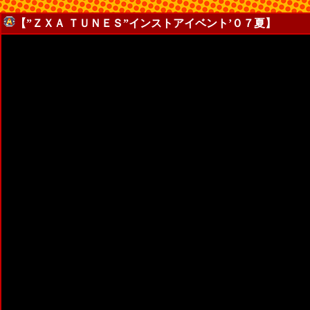
【”ＺＸＡ ＴＵＮＥＳ”インストアイベント’０７夏】